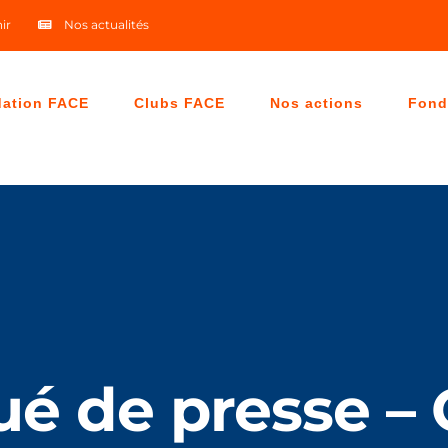
ir
Nos actualités
dation FACE
Clubs FACE
Nos actions
Fond
 de presse – C