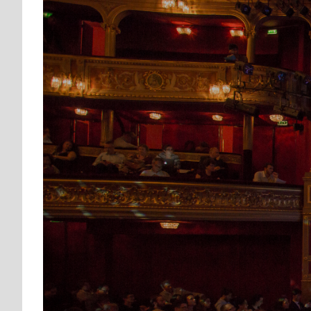
View
Larger
Image