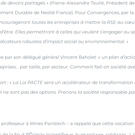
t de devoirs partagés
» (Pierre-Alexandre Teulié, Président 
pement Durable de Nestlé France). Pour Convergences, par la
courageront toutes les entreprises à mettre la RSE au cœur
 d’être. Elles permettront à celles qui veulent s’engager au s
 indicateurs robustes d’impact social ou environnemental. »
ée par son délégué général Vincent Baholet :
« un plan d’acti
eprises… par taille, par secteur. Comment fait-on société ave
rt : «
La Loi PACTE sera un accélérateur de transformation et
al ne sont pas des options. Prenons la société responsable pa
rofesseur à Mines Paristech – a rappelé que cette vocation de
e
de la fin d 19
siècle (scientifique, humanitaire, solidaires…).