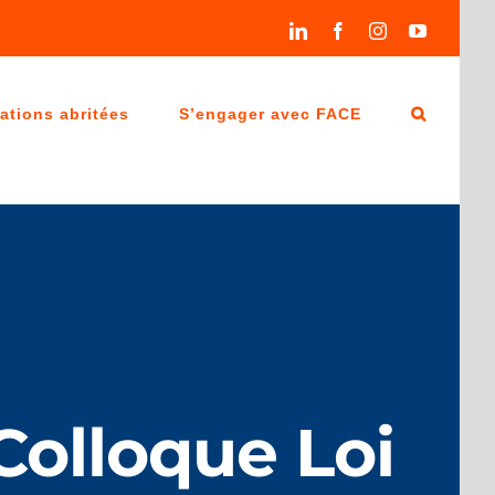
LinkedIn
Facebook
Instagram
YouTube
ations abritées
S’engager avec FACE
olloque Loi