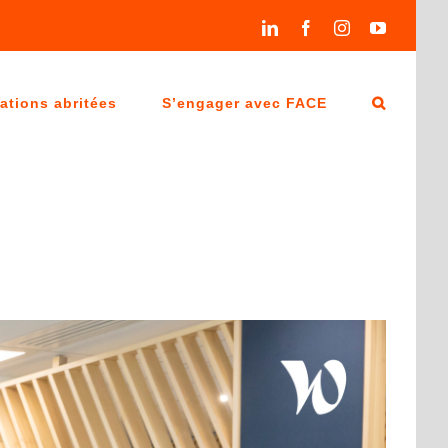
LinkedIn
Facebook
Instagram
YouTube
ations abritées
S’engager avec FACE