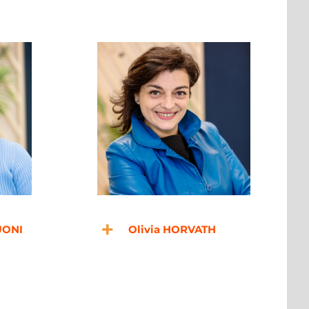
UONI
Olivia HORVATH