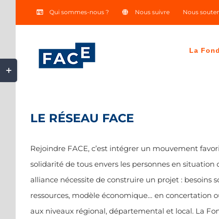
Skip
Qui sommes-nous ?
Nous suivre
Nous souten
to
content
La Fon
Toggle
Sliding
Bar
Area
LE R
É
SEAU FACE
Rejoindre FACE, c’est intégrer un mouvement favori
solidarité de tous envers les personnes en situation
alliance nécessite de construire un projet : besoins so
ressources, modèle économique… en concertation ou 
aux niveaux régional, départemental et local. La Fond