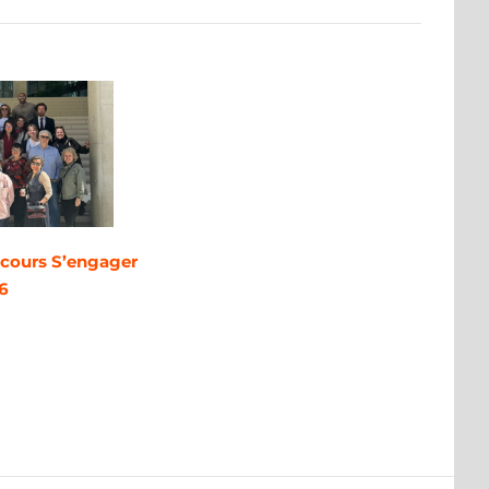
ncours S’engager
26