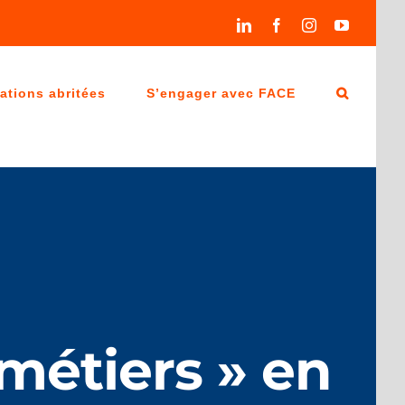
LinkedIn
Facebook
Instagram
YouTube
ations abritées
S’engager avec FACE
métiers » en