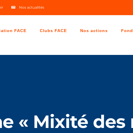
ir
Nos actualités
dation FACE
Clubs FACE
Nos actions
Fond
 « Mixité des 