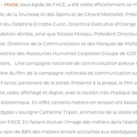
– Mixité
, sous égide de FACE, a été créée officiellement ce m
e, de la Jeunesse et des Sports et de Gérard Mestrallet, Pré
nt élu Delphine Ernotte-Cunci, Directrice Exécutive d’Orange
dation abritée, ainsi que Nicolas Moreau, Président Direct
el, Directrice de la Communication et des Marques de Michel
Directrice des Ressources Humaines Corporate Groupe de GDF
métiers. Une campagne nationale de communication prévue m
mière du film de la campagne nationale de communication sur 
rance, partenaire de la soirée. Présenté à la presse, le film so
adio, affichage et digital, avec le soutien très impliqué des
eu économique. En effet, certains métiers en tension ont be
otypes
» souligne Catherine Tripon, animatrice de la soirée 
ation FACE. En faisant évoluer l’image des métiers dans l’es
au sein de 88% des métiers encore accrochés aux stéréotypes