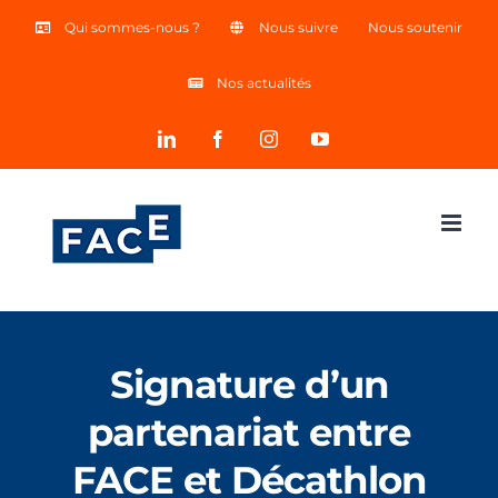
Skip
Qui sommes-nous ?
Nous suivre
Nous soutenir
to
Nos actualités
content
LinkedIn
Facebook
Instagram
YouTube
Signature d’un
partenariat entre
FACE et Décathlon